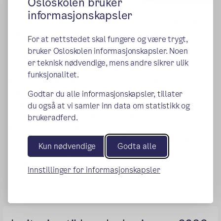
Osloskolen bruker
informasjonskapsler
Vi gleder oss til å ønske alle kommende førsteklassinger
velkommen til besøksdag på
Lysejordet skole
!
For at nettstedet skal fungere og være trygt,
Noen har opplevd at vedlegget med informasjon om
bruker Osloskolen informasjonskapsler. Noen
besøksdagen ikke kom med når vi sendte ut informasjon
er teknisk nødvendige, mens andre sikrer ulik
om innskriving til skolestart, vi legger derfor
funksjonalitet.
informasjonen ut her på hjemmesiden i tillegg. Dere kan
finne invitasjonen i kolonnen til høyre.
Godtar du alle informasjonskapsler, tillater
I dokumentet finner dere praktisk informasjon om
du også at vi samler inn data om statistikk og
besøksdagen – blant annet tidspunkt, oppmøtested og
brukeradferd.
litt om hva barna skal få oppleve.
Vi gleder oss til å møte dere og barna, og til å gi en liten
Kun nødvendige
Godta alle
smakebit på hvordan det er å være elev hos oss
- Velkommen!
Innstillinger for informasjonskapsler