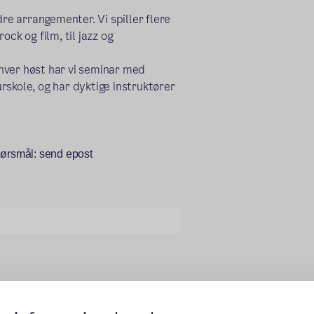
dre arrangementer. Vi spiller flere
rock og film, til jazz og
hver høst har vi seminar med
rskole, og har dyktige instruktører
spørsmål: send epost