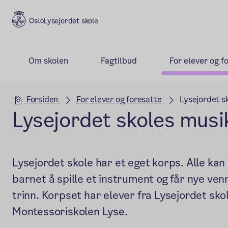
Lysejordet skole
Om skolen
Fagtilbud
For elever og f
Hovedseksjon
Forsiden
For elever og foresatte
Lysejordet s
Lysejordet skoles mus
Lysejordet skole har et eget korps. Alle kan 
barnet å spille et instrument og får nye ven
trinn. Korpset har elever fra Lysejordet sko
Montessoriskolen Lyse.