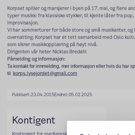
Korpset spiller og marsjerer i byen på 17. mai, og flere an
typer musikk: fra klassiske stykker, til kjente låter fra pop, 
improvisasjon.
Vi har sommerturer for både store og små musikanter, og 
overnatting. Korpset har et tett samarbeid med Oslo kultu
som sikrer musikkopplæring på høyt nivå.
Dirigenten vår heter Nicklas Bredahl
Påmelding og informasjon:
Ta kontakt for innmelding, mer informasjon eller hvis du har 
korps.lysejordet@gmail.com
til
Publisert:
23.04.2015
Endret:
05.02.2025
Kontigent
Kontingent for medlemskap i korpset er