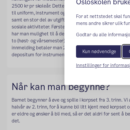
Osloskolen bruk
2500 kr pr skoleår. Dette dekker utgifter
til uniform, instrument og undervisning,
For at nettstedet skal fu
samt en stor del av utgifter for turer og
mens andre sikrer ulik fun
sosiale aktiviteter. Første året (3. trinn)
har man mulighet til å dele betalingen i
Godtar du alle informasjo
to (høst- og vårsemester). Ved
innmelding betaler man 2000 kr i
Kun nødvendige
depositum for instrument og uniform.
Innstillinger for informa
Når kan man begynne?
Barnet begynner å øve og spille i korpset fra 3. trinn. Vi
halvår av 2. trinn, for å kunne bli litt kjent med korpset
er eldre og ønsker å bli med, så er det aldri for sent å be
det.