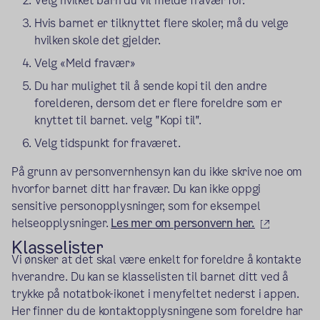
Velg hvilket barn du vil melde fravær for.
Hvis barnet er tilknyttet flere skoler, må du velge
hvilken skole det gjelder.
Velg «Meld fravær»
Du har mulighet til å sende kopi til den andre
forelderen, dersom det er flere foreldre som er
knyttet til barnet. velg "Kopi til".
Velg tidspunkt for fraværet.
På grunn av personvernhensyn kan du ikke skrive noe om
hvorfor barnet ditt har fravær. Du kan ikke oppgi
sensitive personopplysninger, som for eksempel
(ekstern 
helseopplysninger.
Les mer om personvern her.
Klasselister
Vi ønsker at det skal være enkelt for foreldre å kontakte
hverandre. Du kan se klasselisten til barnet ditt ved å
trykke på notatbok-ikonet i menyfeltet nederst i appen.
Her finner du de kontaktopplysningene som foreldre har