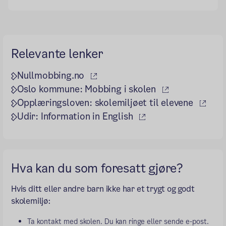
Relevante lenker
(ekstern lenke)
Nullmobbing.no
(ekstern lenke
Oslo kommune: Mobbing i skolen
(ekst
Opplæringsloven: skolemiljøet til elevene
(ekstern lenke)
Udir: Information in English
Hva kan du som foresatt gjøre?
Hvis ditt eller andre barn ikke har et trygt og godt
skolemiljø:
Ta kontakt med skolen. Du kan ringe eller sende e-post.