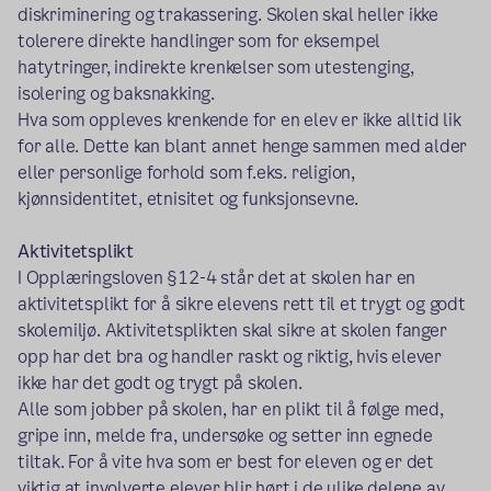
diskriminering og trakassering. Skolen skal heller ikke
tolerere direkte handlinger som for eksempel
hatytringer, indirekte krenkelser som utestenging,
isolering og baksnakking.
Hva som oppleves krenkende for en elev er ikke alltid lik
for alle. Dette kan blant annet henge sammen med alder
eller personlige forhold som f.eks. religion,
kjønnsidentitet, etnisitet og funksjonsevne.
Aktivitetsplikt
I Opplæringsloven §12-4 står det at skolen har en
aktivitetsplikt for å sikre elevens rett til et trygt og godt
skolemiljø. Aktivitetsplikten skal sikre at skolen fanger
opp har det bra og handler raskt og riktig, hvis elever
ikke har det godt og trygt på skolen.
Alle som jobber på skolen, har en plikt til å følge med,
gripe inn, melde fra, undersøke og setter inn egnede
tiltak. For å vite hva som er best for eleven og er det
viktig at involverte elever blir hørt i de ulike delene av