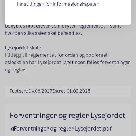
Oslo kommune har et eget
reglement for ord
e
n og
Innstillinger for informasjonskapsler
(ekstern lenke)
op
p
førsel i Osloskolen.
Reglementet inneholder regler
om orden og oppførsel og hvilke sanksjoner som kan
benyttes mot elever som bryter reglementet – samt
hvordan slike saker skal behandles.
Lysejordet skole
I tillegg til reglementet for orden og oppførsel i
osloskolen har Lysejordet laget noen felles forventninger
og regler.
Publisert:
04.08.2017
Endret:
01.09.2025
Forventninger og regler Lysejordet
Forventninger og regler Lysejordet.pdf