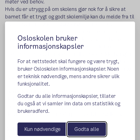
møter ved behov.
Hvis du er utrygg på om skolens gjør nok for å sikre at
barnet får et trygt og godt skolemiljø kan du melde fra til
statsforvalter i fylket (opplæringsloven §12-6).
Statsforvalter vil kun behandle saken dersom dere i
Osloskolen bruker
forkant har tatt opp saken med rektor, og det har gått
informasjonskapsler
minst én uke fra saken ble tatt opp med skolen.
Dersom statsforvalter kommer til at skolen ikke har gjort
For at nettstedet skal fungere og være trygt,
det de skal, fattes det et enkeltvedtak som forteller
bruker Osloskolen informasjonskapsler. Noen
hva skolen skal gjøre for å sørge for at eleven får et trygt
er teknisk nødvendige, mens andre sikrer ulik
og godt skolemiljø.
funksjonalitet.
Skolen kan bli pålagt straffeansvar
Godtar du alle informasjonskapsler, tillater
Skolen og de som jobber på skolen kan bli pålagt
du også at vi samler inn data om statistikk og
straffeansvar ved brudd på delpliktene i
brukeradferd.
aktivitetsplikten og den skjerpede aktivitetsplikten.
Regler
for orden og oppførsel
Kun nødvendige
Godta alle
Osloskolen